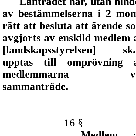
Lantrådet har, utan hind
av bestämmelserna i 2 mom
rätt att besluta att ärende s
avgjorts av enskild medlem 
[landskapsstyrelsen] ska
upptas till omprövning 
medlemmarna vi
sammanträde.
16 §
Medlem 