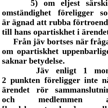
5) om eljest särski
omständighet föreligger s
är ägnad att rubba förtroend
till hans opartiskhet i ärende
Från jäv bortses när fråg
om opartiskhet uppenbarlig
saknar betydelse.
Jäv enligt 1 mo
2 punkten föreligger inte n
ärendet rör sammanslutni
och medlemmen a