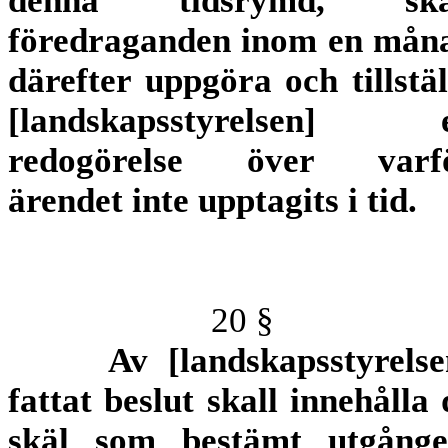
denna tidsrymd, ska
föredraganden inom en mån
därefter uppgöra och tillstäl
[landskapsstyrelsen] 
redogörelse över varf
ärendet inte upptagits i tid.
20 §
Av [landskapsstyrelse
fattat beslut skall innehålla 
skäl som bestämt utgånge