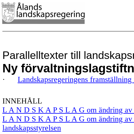
Parallelltexter till landska
Ny förvaltningslagstift
·
Landskapsregeringens framställning
INNEHÅLL
L A N D S K A P S L A G om ändring av 
L A N D S K A P S L A G om ändring av 
landskapsstyrelsen