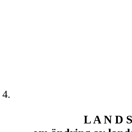
4.
L A N D S