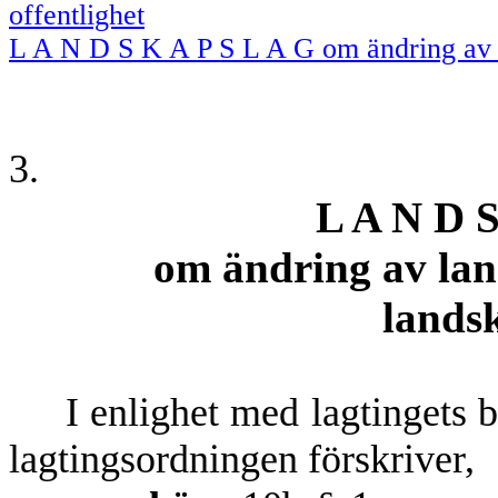
offentlighet
L A N D S K A P S L A G om ändring av 
3.
L A N D S
om ändring av la
landsk
I enlighet med lagtingets be
lagtingsordningen förskriver,