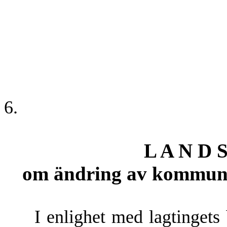
6.
L A N D S
om ändring av kommuna
I enlighet med lagtingets 