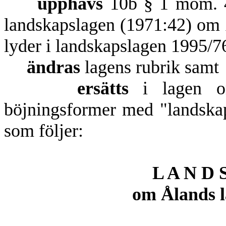
upphävs
10b § 1 mom. 4
landskapslagen (1971:42) om 
lyder i landskapslagen 1995/7
ändras
lagens rubrik samt
ersätts
i lagen ord
böjningsformer med "landska
som följer:
L A N D 
om Ålands l