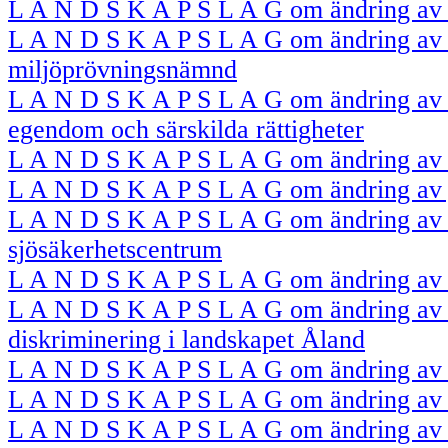
L A N D S K A P S L A G om ändring av
L A N D S K A P S L A G om ändring av
miljöprövningsnämnd
L A N D S K A P S L A G om ändring av l
egendom och särskilda rättigheter
L A N D S K A P S L A G om ändring av 
L A N D S K A P S L A G om ändring av j
L A N D S K A P S L A G om ändring av 
sjösäkerhetscentrum
L A N D S K A P S L A G om ändring av i
L A N D S K A P S L A G om ändring av 
diskriminering i landskapet Åland
L A N D S K A P S L A G om ändring av 
L A N D S K A P S L A G om ändring av 
L A N D S K A P S L A G om ändring av 