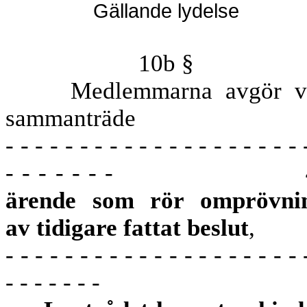
Gällande lydelse
10b §
Medlemmarna avgör v
sammanträde
- - - - - - - - - - - - - - - - - - - - 
- - - - - - -
ärende som rör omprövni
av tidigare fattat beslut
,
- - - - - - - - - - - - - - - - - - - - 
- - - - - - -