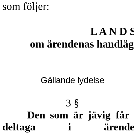
som följer:
L A N D 
om ärendenas handläg
Gällande lydelse
3 §
Den som är jävig får 
deltaga i ärende